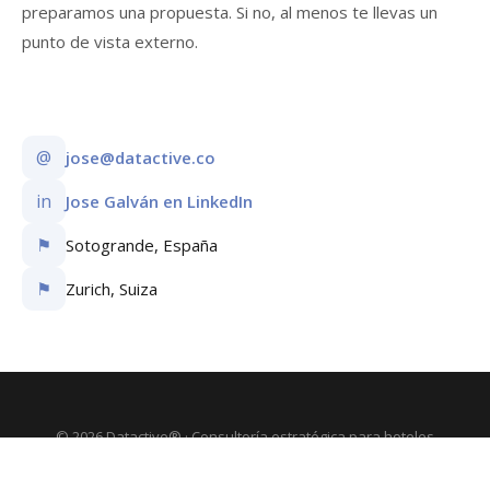
preparamos una propuesta. Si no, al menos te llevas un
punto de vista externo.
@
jose@datactive.co
in
Jose Galván en LinkedIn
⚑
Sotogrande, España
⚑
Zurich, Suiza
© 2026 Datactive® · Consultoría estratégica para hoteles
Sotogrande, España · Zurich, Suiza